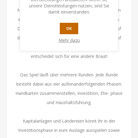
heiraten kannst!
unsere Dienstleistungen nutzen, sind Sie
Nur durch kluge Investitionen und strategische Ehen
damit einverstanden.
wirst du dich eines Tages Duchess nennen können.
Doch achte darauf, dass die Tratschtanten nicht auf
OK
dich aufmerksam werden! Wenn du zu sehr in Verruf
Mehr dazu
gerätst übergeht dich der Duke vielleicht und
entscheidet sich für eine andere Braut!
Das Spiel läuft über mehrere Runden. Jede Runde
besteht dabei aus vier aufeinanderfolgenden Phasen:
Handkarten zusammenstellen, Investition, Ehe- phase
und Haushaltsführung.
Kapitalanlagen und Ländereien könnt ihr in der
Investitionsphase in eure Auslage ausspielen sowie