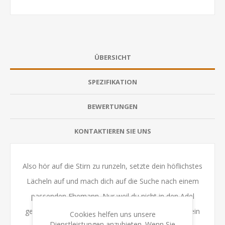
ÜBERSICHT
SPEZIFIKATION
BEWERTUNGEN
KONTAKTIEREN SIE UNS
Also hör auf die Stirn zu runzeln, setzte dein höflichstes
Lächeln auf und mach dich auf die Suche nach einem
passenden Ehemann. Nur weil du nicht in den Adel
geboren wurdest, heißt das nicht, dass du nicht hinein
Cookies helfen uns unsere
Dienstleistungen anzubieten. Wenn Sie