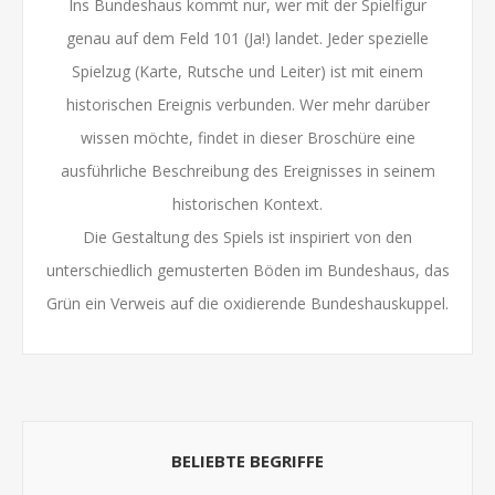
Ins Bundeshaus kommt nur, wer mit der Spielfigur
genau auf dem Feld 101 (Ja!) landet. Jeder spezielle
Spielzug (Karte, Rutsche und Leiter) ist mit einem
historischen Ereignis verbunden. Wer mehr darüber
wissen möchte, findet in dieser Broschüre eine
ausführliche Beschreibung des Ereignisses in seinem
historischen Kontext.
Die Gestaltung des Spiels ist inspiriert von den
unterschiedlich gemusterten Böden im Bundeshaus, das
Grün ein Verweis auf die oxidierende Bundeshauskuppel.
BELIEBTE BEGRIFFE