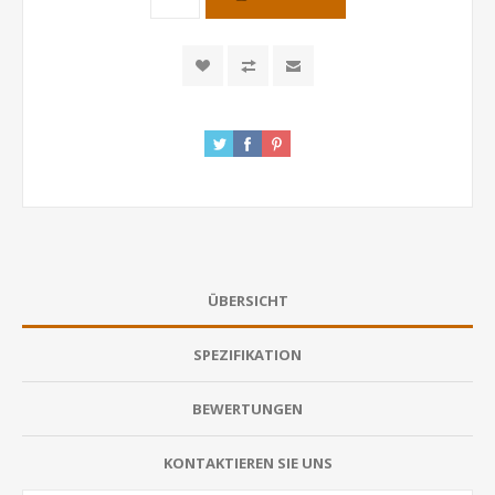
ÜBERSICHT
SPEZIFIKATION
BEWERTUNGEN
KONTAKTIEREN SIE UNS