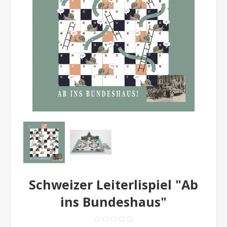
Schweizer Leiterlispiel "Ab
ins Bundeshaus"