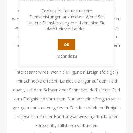
Nun wird reihum gewürfelt und gezogen. Das
Würfelergebnis bestimmt, wie viele Felder gezogen
Cookies helfen uns unsere
Dienstleistungen anzubieten. Wenn Sie
werden. Endet der Zug auf dem Anfangsfeld einer Leiter,
unsere Dienstleistungen nutzen, sind Sie
wird die Figur auf deren Endfeld vorgesetzt und nähert
damit einverstanden.
sich so schneller dem Ziel. Endet der Zug am oberen
OK
Ende einer Rutsche, rutscht die Figur runter und ist dem
Start wieder näher.
Mehr dazu
Interessant wirds, wenn die Figur ein Ereignisfeld (Ja?)
mit Schnecke erreicht. Landet die Figur auf dem Feld
davor, auf dem Schwanz der Schnecke, darf sie ein Feld
zum Ereignisfeld vorrücken. Nun wird eine Ereigniskarte
gezogen und laut vorgelesen. Das beschriebene Ereignis
ist jeweils mit einer Handlungsanweisung (Rück- oder
Fortschritt, Stillstand) verbunden.