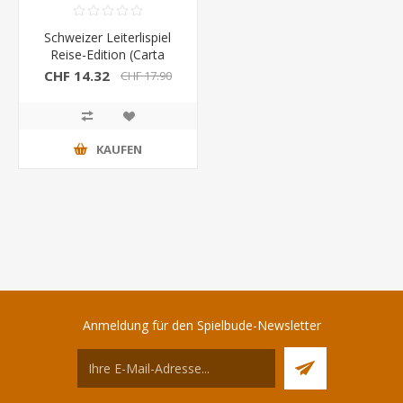
Schweizer Leiterlispiel
Reise-Edition (Carta
Media)
CHF 14.32
CHF 17.90
KAUFEN
Anmeldung für den Spielbude-Newsletter