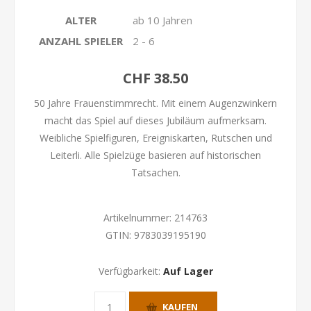
ALTER
ab 10 Jahren
ANZAHL SPIELER
2 - 6
CHF 38.50
50 Jahre Frauenstimmrecht. Mit einem Augenzwinkern
macht das Spiel auf dieses Jubiläum aufmerksam.
Weibliche Spielfiguren, Ereigniskarten, Rutschen und
Leiterli. Alle Spielzüge basieren auf historischen
Tatsachen.
Artikelnummer:
214763
GTIN:
9783039195190
Verfügbarkeit:
Auf Lager
KAUFEN