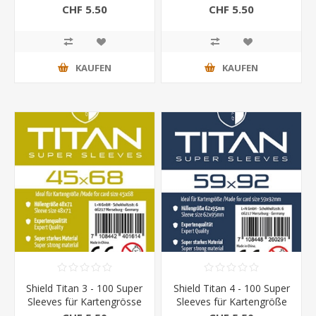
Kartengrösse 66,6 x 92
Kartengrösse 55 x 77
CHF 5.50
CHF 5.50
mm
mm
KAUFEN
KAUFEN
Shield Titan 3 - 100 Super
Shield Titan 4 - 100 Super
Sleeves für Kartengrösse
Sleeves für Kartengröße
45 x 68 mm
59 x 92 mm