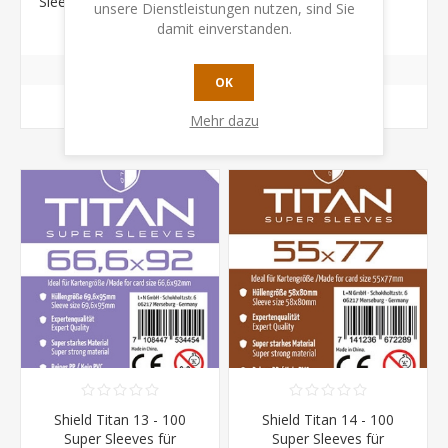
Sleeves für Kartengrösse
Super Sleeves für
unsere Dienstleistungen nutzen, sind Sie
73 x 122 mm
Kartengrösse 43 x 65
CHF 4.50
CHF 5.50
damit einverstanden.
mm
OK
KAUFEN
KAUFEN
Mehr dazu
Shield Titan 13 - 100
Shield Titan 14 - 100
Super Sleeves für
Super Sleeves für