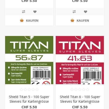
CHF 5.50
CHF 5.50
KAUFEN
KAUFEN
Shield Titan 5 - 100 Super
Shield Titan 6 - 100 Super
Sleeves für Kartengrösse
Sleeves für Kartengrösse
56 x 87 mm
41 x 63 mm
CHF 5.50
CHF 5.50