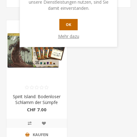
KAUFEN
KAUFEN
unsere Dienstleistungen nutzen, sind Sie
damit einverstanden.
OK
Mehr dazu
Spirit Island: Bodenloser
Schlamm der Sümpfe
(Mini-Eweiterung)
CHF 7.00
KAUFEN