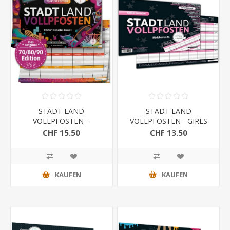
STADT LAND
STADT LAND
VOLLPFOSTEN –
VOLLPFOSTEN - GIRLS
70/80/90 EDITION -
EDITION
CHF 15.50
CHF 13.50
Früher war alles besser
KAUFEN
KAUFEN