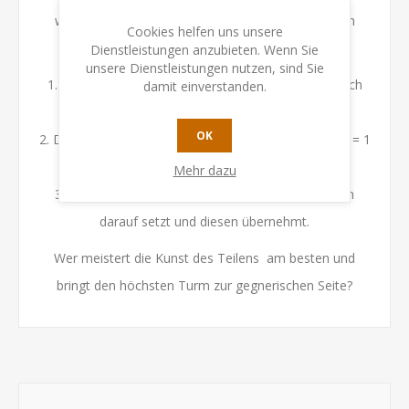
wachsen und schrumpfen - und so kommt ihr euch
Cookies helfen uns unsere
ständig in die Quere.
Dienstleistungen anzubieten. Wenn Sie
unsere Dienstleistungen nutzen, sind Sie
1. Ihr beginnt mit einem Turm und splittet ihn taktisch
damit einverstanden.
klug.
OK
2. Die Anzahl der Türme gibt die Schritte vor: 1 Turm = 1
Schritt, 2 Türme = 2 Schritte usw.
Mehr dazu
3. Bremst gegnerische Türme aus, indem ihr euren
darauf setzt und diesen übernehmt.
Wer meistert die Kunst des Teilens am besten und
bringt den höchsten Turm zur gegnerischen Seite?