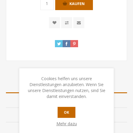
KAUFEN
Cookies helfen uns unsere
Dienstleistungen anzubieten. Wenn Sie
ÜBERSICHT
unsere Dienstleistungen nutzen, sind Sie
damit einverstanden.
SPEZIFIKATION
OK
BEWERTUNGEN
Mehr dazu
KONTAKTIEREN SIE UNS