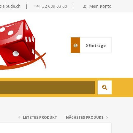
pielbude.ch
|
+41 32 639 03 60 |
Mein Konto
0
Einträge
LETZTES PRODUKT
NÄCHSTES PRODUKT