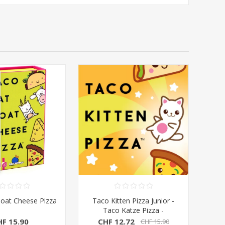
oat Cheese Pizza
Taco Kitten Pizza Junior -
Taco Katze Pizza -
Nominiert zum Kinderspiel
HF 15.90
CHF 12.72
CHF 15.90