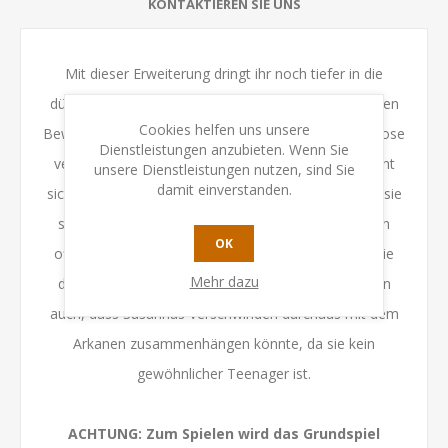
KONTAKTIEREN SIE UNS
Mit dieser Erweiterung dringt ihr noch tiefer in die
düsteren Geheimnisse der Stadt und ihrer besonderen
Cookies helfen uns unsere
Bewohner vor. Denn die 13 Jährige Susanna ist spurlose
Dienstleistungen anzubieten. Wenn Sie
verschwunden. Eine Gruppe von Außenseitern macht
unsere Dienstleistungen nutzen, sind Sie
damit einverstanden.
sich auf die Suche nach dem Mädchen. Und obwohl sie
selbst keine Ermittler sind stehen ihnen mehr Türen
OK
offen als der erfolglosen Polizei, denn sie kennen die
Mehr dazu
dunklen und magischen Seiten der Stadt. Sie wissen
auch, dass Susannas Verschwinden durchaus mit dem
Arkanen zusammenhängen könnte, da sie kein
gewöhnlicher Teenager ist.
ACHTUNG: Zum Spielen wird das Grundspiel