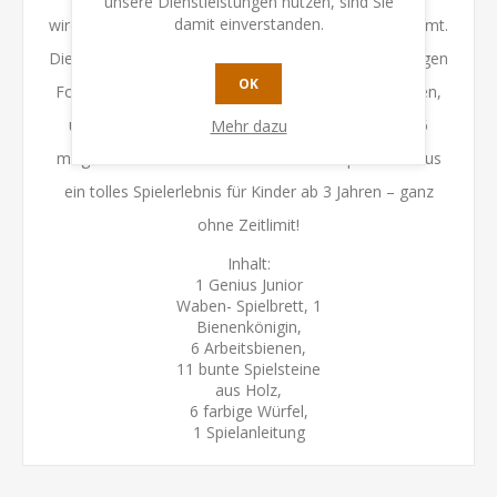
unsere Dienstleistungen nutzen, sind Sie
damit einverstanden.
wird, werden die Standorte der Arbeitsbienen bestimmt.
Die Herausforderung besteht nun darin, alle 11 farbigen
OK
Formen lückenlos um die Bienen herum zu platzieren,
um die gesamte Wabe zu vervollständigen. 46.656
Mehr dazu
mögliche Kombinationen bieten im Ein-Spieler-Modus
ein tolles Spielerlebnis für Kinder ab 3 Jahren – ganz
ohne Zeitlimit!
Inhalt:
1 Genius Junior
Waben- Spielbrett, 1
Bienenkönigin,
6 Arbeitsbienen,
11 bunte Spielsteine
aus Holz,
6 farbige Würfel,
1 Spielanleitung