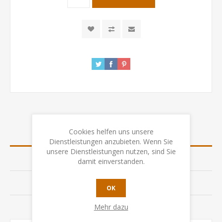
Cookies helfen uns unsere
ÜBERSICHT
Dienstleistungen anzubieten. Wenn Sie
unsere Dienstleistungen nutzen, sind Sie
SPEZIFIKATION
damit einverstanden.
BEWERTUNGEN
OK
Mehr dazu
KONTAKTIEREN SIE UNS