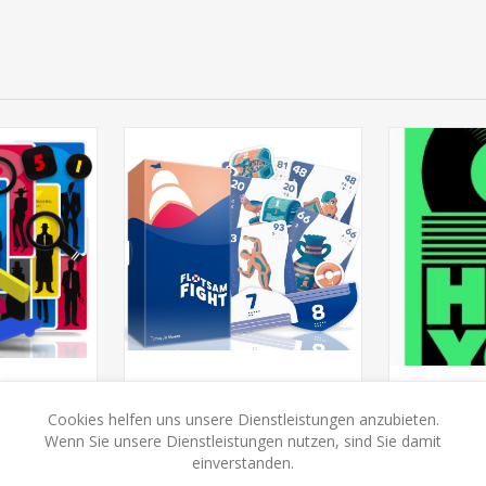
Cookies helfen uns unsere Dienstleistungen anzubieten.
t.... (Oink
Flotsam Fight (oink games)
Hey yo
Wenn Sie unsere Dienstleistungen nutzen, sind Sie damit
)
einverstanden.
50
CHF 23.50
C