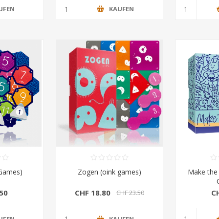
UFEN
KAUFEN
 Games)
Zogen (oink games)
Make the 
50
CHF 18.80
C
CHF 23.50
UFEN
KAUFEN