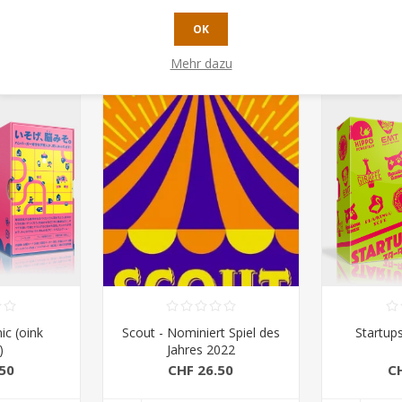
OK
UFEN
KAUFEN
Mehr dazu
ic (oink
Scout - Nominiert Spiel des
Startup
)
Jahres 2022
50
CHF 26.50
C