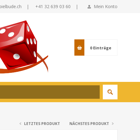
pielbude.ch
|
+41 32 639 03 60 |
Mein Konto
0
Einträge
LETZTES PRODUKT
NÄCHSTES PRODUKT