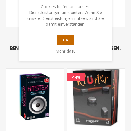
Cookies helfen uns unsere
rubik's cube
(5)
,
rubiks snake
(2)
,
schlange
(2)
,
Dienstleistungen anzubieten. Wenn Sie
rubiks schlange
(2)
,
rubik
(5)
,
s schlange
(2)
unsere Dienstleistungen nutzen, sind Sie
damit einverstanden.
OK
BENUTZER, DIE DIESEN ARTIKEL GEKAUFT HABEN,
Mehr dazu
HABEN AUCH GEKAUFT
-14%