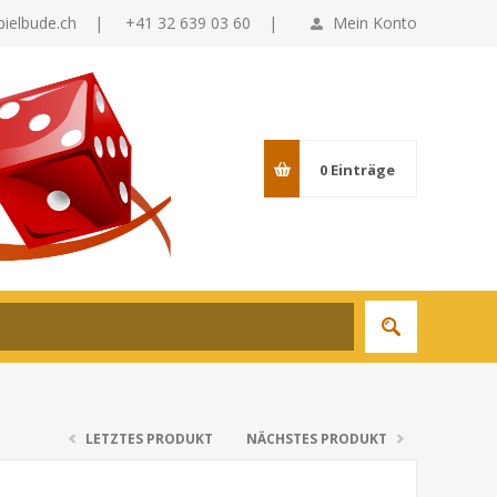
pielbude.ch
|
+41 32 639 03 60 |
Mein Konto
0
Einträge
LETZTES PRODUKT
NÄCHSTES PRODUKT