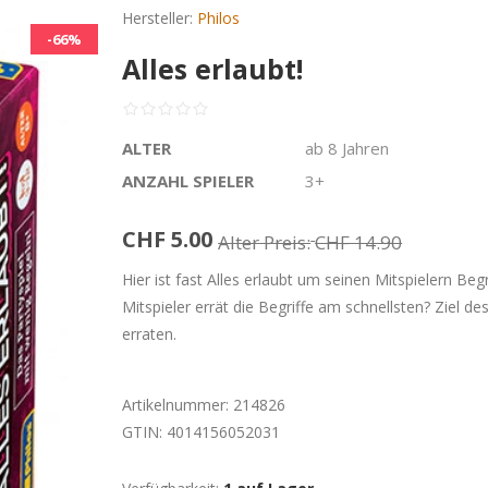
Hersteller:
Philos
-66%
Alles erlaubt!
ALTER
ab 8 Jahren
ANZAHL SPIELER
3+
CHF 5.00
Alter Preis:
CHF 14.90
Hier ist fast Alles erlaubt um seinen Mitspielern Be
Mitspieler errät die Begriffe am schnellsten? Ziel de
erraten.
Artikelnummer:
214826
GTIN:
4014156052031