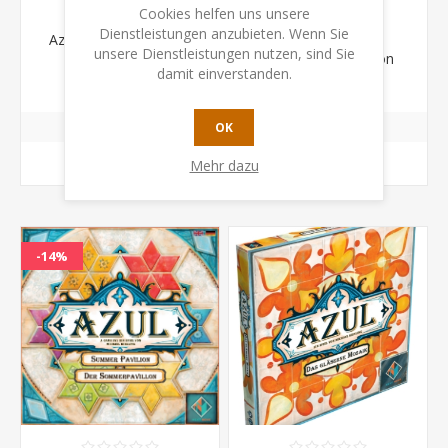
Cookies helfen uns unsere
Dienstleistungen anzubieten. Wenn Sie
Azul - Spiel des Jahres
Azul - Die
unsere Dienstleistungen nutzen, sind Sie
2018
Buntglasfenster von
damit einverstanden.
Sintra
CHF 56.50
CHF 46.50
OK
KAUFEN
KAUFEN
Mehr dazu
-14%