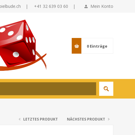
pielbude.ch
|
+41 32 639 03 60 |
Mein Konto
0
Einträge
LETZTES PRODUKT
NÄCHSTES PRODUKT