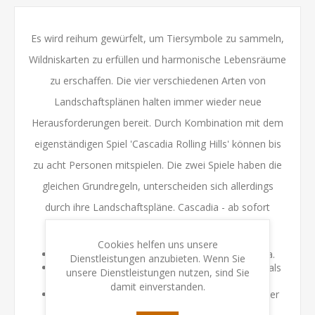
Es wird reihum gewürfelt, um Tiersymbole zu sammeln,
Wildniskarten zu erfüllen und harmonische Lebensräume
zu erschaffen. Die vier verschiedenen Arten von
Landschaftsplänen halten immer wieder neue
Herausforderungen bereit. Durch Kombination mit dem
eigenständigen Spiel 'Cascadia Rolling Hills' können bis
zu acht Personen mitspielen. Die zwei Spiele haben die
gleichen Grundregeln, unterscheiden sich allerdings
durch ihre Landschaftspläne. Cascadia - ab sofort
überall mit dabei.
Cookies helfen uns unsere
Eigenständiges Spiel in der Welt von Cascadia.
Dienstleistungen anzubieten. Wenn Sie
Das preisgekrönte Spiel des Jahres 2023 jetzt als
unsere Dienstleistungen nutzen, sind Sie
Roll & Write-Spiel.
damit einverstanden.
Im handlichen Format, ideal für den Urlaub oder
unterwegs.