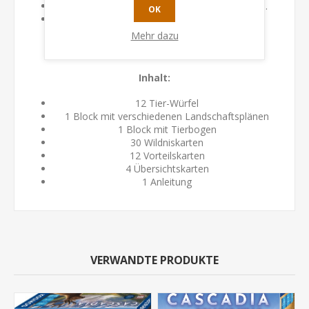
Für 1-4 Spielerinnen und Spieler ab 10 Jahren.
OK
Kombinierbar mit Cascadia Rolling Hills für
Spielspaß mit bis zu acht Personen.
Mehr dazu
Inhalt:
12 Tier-Würfel
1 Block mit verschiedenen Landschaftsplänen
1 Block mit Tierbogen
30 Wildniskarten
12 Vorteilskarten
4 Übersichtskarten
1 Anleitung
VERWANDTE PRODUKTE