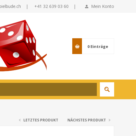
pielbude.ch
|
+41 32 639 03 60 |
Mein Konto
0
Einträge
LETZTES PRODUKT
NÄCHSTES PRODUKT