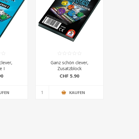
lever,
Ganz schön clever,
e I
Zusatzblock
90
CHF 5.90
UFEN
KAUFEN