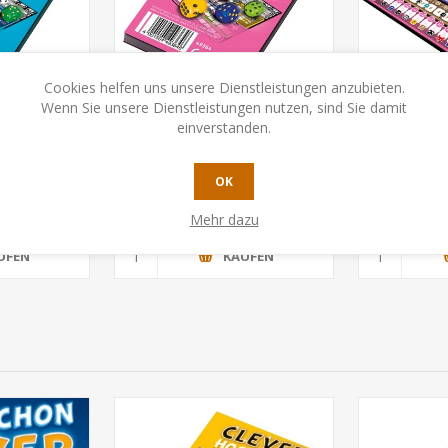
Cookies helfen uns unsere Dienstleistungen anzubieten.
Wenn Sie unsere Dienstleistungen nutzen, sind Sie damit
einverstanden.
lever,
Doppelt so clever, Challenge
Cleve
e I
I
Zu
OK
90
CHF 5.90
C
Mehr dazu
UFEN
KAUFEN