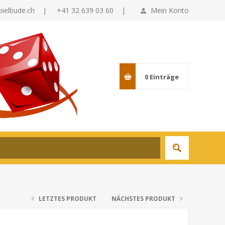
pielbude.ch
|
+41 32 639 03 60 |
Mein Konto
0
Einträge
LETZTES PRODUKT
NÄCHSTES PRODUKT