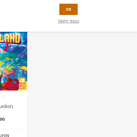
OK
Mehr dazu
FunBot)
90
UFEN