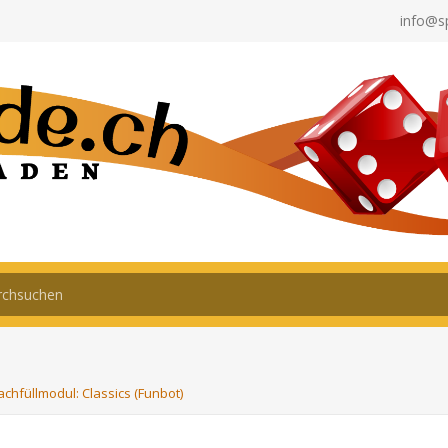
info@s
achfüllmodul: Classics (Funbot)