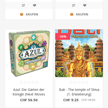
KAUFEN
KAUFEN
-50%
Azul: Die Gärten der
Bali - The temple of Shiva
Königin (Next Moves
(1. Erweiterung)
Games)
CHF 56.50
CHF 9.25
CHF 18.50