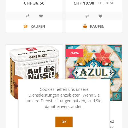
CHF 36.50
CHF 19.90
CHF 28.50
KAUFEN
KAUFEN
-14%
Cookies helfen uns unsere
Dienstleistungen anzubieten. Wenn Sie
unsere Dienstleistungen nutzen, sind Sie
damit einverstanden.
Auf die Nüsse
Azul - Der
Sommerpavillon (Next
OK
Move Games)
CHF 7.50
CHF 40.00
CHF 46.50