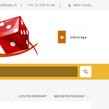
pielbude.ch
|
+41 32 639 03 60 |
Mein Konto
0
Einträge
LETZTES PRODUKT
NÄCHSTES PRODUKT