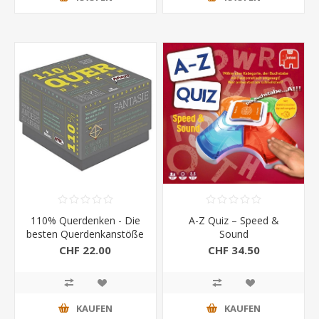
110% Querdenken - Die
A-Z Quiz – Speed &
besten Querdenkanstöße
Sound
(Moses Verlag)
CHF 22.00
CHF 34.50
KAUFEN
KAUFEN