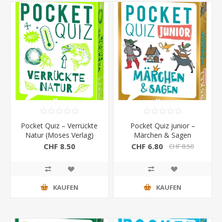
Pocket Quiz – Verrückte
Pocket Quiz junior –
Natur (Moses Verlag)
Märchen & Sagen
(Moses Verlag)
CHF 8.50
CHF 6.80
CHF 8.50
KAUFEN
KAUFEN