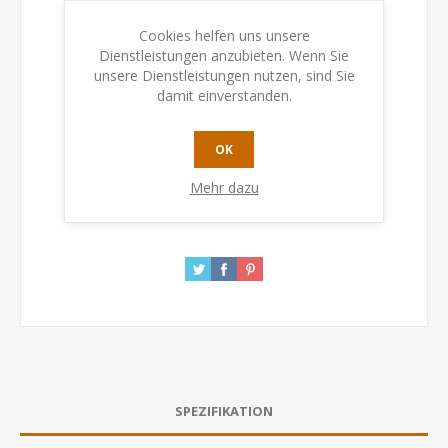
Artikelnummer:
213645
GTIN:
9783964551016
Cookies helfen uns unsere
Dienstleistungen anzubieten. Wenn Sie
unsere Dienstleistungen nutzen, sind Sie
Verfügbarkeit:
Auf Lager
damit einverstanden.
KAUFEN
OK
Mehr dazu
SPEZIFIKATION