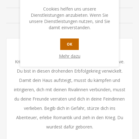
SPEZIFIKATION
Cookies helfen uns unsere
Dienstleistungen anzubieten. Wenn Sie
BEWERTUNGEN
unsere Dienstleistungen nutzen, sind Sie
damit einverstanden.
KONTAKTIEREN SIE UNS
OK
Du bist ein junger Kriegerprinz oder eine junge
Mehr dazu
Kriegerprinzessin eines der Adelshäuser von Banteave.
Du bist in diesen drohenden Erbfolgekrieg verwickelt.
Damit dein Haus aufsteigt, musst du kämpfen und
intrigieren, dich mit deinen Rivalinnen verbünden, musst
du deine Freunde verraten und dich in deine Feindinnen
verlieben. Begib dich in Gefahr, stürze dich ins
Abenteuer, erlebe Romantik und zieh in den Krieg. Du
wurdest dafür geboren.