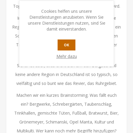
Topfes, der umgangssprachlich auch Pott genannt wird.
Cookies helfen uns unsere
Dienstleistungen anzubieten. Wenn Sie
In Bezug auf das Ruhrgebiet kommt hinzu, dass die
unsere Dienstleistungen nutzen, sind Sie
Region über 200 Jahre lang ein Einwanderungsgebiet, ein
damit einverstanden.
Schmelztiegel, war. Der Kohlenpott, ein Eimer für den
Transport der Kohle, wird ebenfalls zur Erklärung der
OK
Namensgebung herangezogen.
Mehr dazu
Sicher ist aber, alles dreht sich um den Bergbau und
keine andere Region in Deutschland ist so typisch, so
vielfältig und so bunt wie das Revier, das Ruhrgebiet.
Machen wir ein kurzes Brainstorming. Was fällt euch
ein? Bergwerke, Schrebergärten, Taubenschlag,
Trinkhallen, gemischte Tüten, Fußball, Bratwurst, Bier,
Grönemeyer, Schimanski, Opel Manta, Kultur und
Multikulti. Wer kann noch mehr Begriffe hinzufügen?