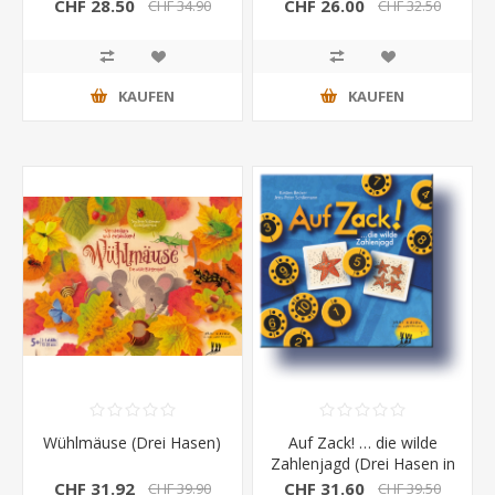
CHF 28.50
CHF 26.00
CHF 34.90
CHF 32.50
KAUFEN
KAUFEN
Wühlmäuse (Drei Hasen)
Auf Zack! … die wilde
Zahlenjagd (Drei Hasen in
der Abendsonne)
CHF 31.92
CHF 31.60
CHF 39.90
CHF 39.50