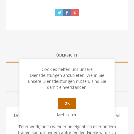
ÜBERSICHT
Cookies helfen uns unsere
SPEZIFIKATION
Dienstleistungen anzubieten. Wenn Sie
unsere Dienstleistungen nutzen, sind Sie
BEWERTUNGEN
damit einverstanden.
KONTAKTIEREN SIE UNS
OK
Mehr dazu
Doch Vorsicht: Kommt man ihnen auf die Spur, ist man
nachts nicht mehr sicher! In diesem Spiel zählt
Teamwork, auch wenn man eigentlich niemandem
trauen kann. In einem aufregenden Finale wird sich