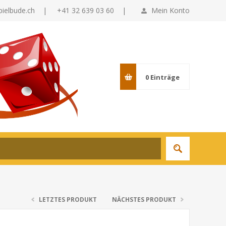
pielbude.ch
|
+41 32 639 03 60 |
Mein Konto
0
Einträge
LETZTES PRODUKT
NÄCHSTES PRODUKT