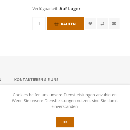
Verfügbarkeit:
Auf Lager
KAUFEN
N
KONTAKTIEREN SIE UNS
Cookies helfen uns unsere Dienstleistungen anzubieten.
Wenn Sie unsere Dienstleistungen nutzen, sind Sie damit
 Weg durch den Dungeon, verjagt Monster und sammelt Schätze. Wer 
einverstanden.
OK