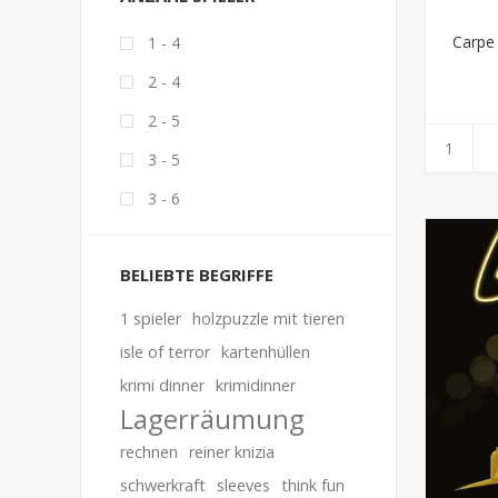
Carpe
1 - 4
2 - 4
2 - 5
3 - 5
3 - 6
BELIEBTE BEGRIFFE
1 spieler
holzpuzzle mit tieren
isle of terror
kartenhüllen
krimi dinner
krimidinner
Lagerräumung
rechnen
reiner knizia
schwerkraft
sleeves
think fun