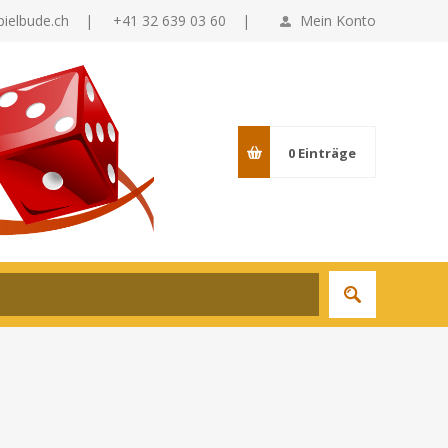
pielbude.ch
|
+41 32 639 03 60 |
Mein Konto
0
Einträge