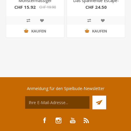
Monstermässiger
Das spannende Escape-
Rätselspass
Spiel (Riva)
CHF 15.92
CHF 24.50
CHF 19.90
KAUFEN
KAUFEN
Anmeldung für den Spielbude-Newsletter