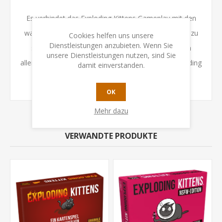
Es verbindet das Exploding Kittens Gameplay mit den
wahnwitzigen Minions, ohne einfach nur eine Kopie zu
Cookies helfen uns unsere
Dienstleistungen anzubieten. Wenn Sie
sein. Bei Exploding Minions handelt es sich um ein
unsere Dienstleistungen nutzen, sind Sie
alleinstehendes Spiel und keine Erweiterung zu Exploding
damit einverstanden.
Kittens.
OK
Mehr dazu
VERWANDTE PRODUKTE