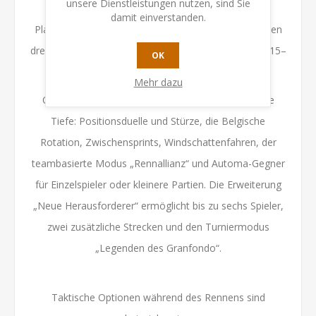
unsere Dienstleistungen nutzen, sind Sie
überquert haben. Nach Rundenende basiert die
damit einverstanden.
Platzierung auf der zurückgelegten Distanz. Die ersten
drei Fahrer werden auf Doping getestet; die Punkte (15–
OK
1) entscheiden über den Sieger.
Mehr dazu
Optionale Module erweitern das Spiel um taktische
Tiefe: Positionsduelle und Stürze, die Belgische
Rotation, Zwischensprints, Windschattenfahren, der
teambasierte Modus „Rennallianz“ und Automa-Gegner
für Einzelspieler oder kleinere Partien. Die Erweiterung
„Neue Herausforderer“ ermöglicht bis zu sechs Spieler,
zwei zusätzliche Strecken und den Turniermodus
„Legenden des Granfondo“.
Taktische Optionen während des Rennens sind