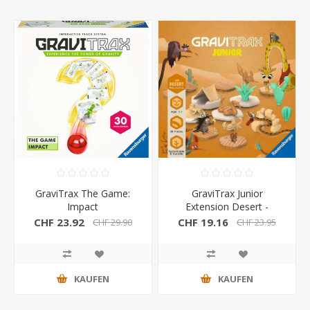
GraviTrax The Game:
GraviTrax Junior
Impact
Extension Desert -
Kugelbahn-Erw
CHF 23.92
CHF 19.16
CHF 29.90
CHF 23.95
KAUFEN
KAUFEN