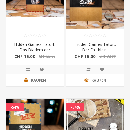
Hidden Games Tatort:
Hidden Games Tatort:
Das Diadem der
Der Fall Klein-
Madonna 2.Fall
Borstelheim 1.Fall
CHF 15.00
CHF 15.00
CHF 32.90
CHF 32.90
KAUFEN
KAUFEN
-54%
-54%