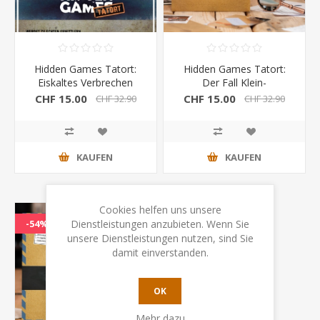
Hidden Games Tatort:
Hidden Games Tatort:
Eiskaltes Verbrechen
Der Fall Klein-
6.Fall
Borstelheim 1.Fall
CHF 15.00
CHF 15.00
CHF 32.90
CHF 32.90
KAUFEN
KAUFEN
Cookies helfen uns unsere
Dienstleistungen anzubieten. Wenn Sie
-54%
unsere Dienstleistungen nutzen, sind Sie
damit einverstanden.
OK
Mehr dazu