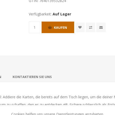
GTIN:
7640139532824
Verfügbarkeit:
Auf Lager
KAUFEN
N
KONTAKTIEREN SIE UNS
iel: Addiere die Karten, die bereits auf dem Tisch liegen, um die deine
zu schaffen, den es zu entdecken gilt. Sichere schliesslich als Erste
r Spezies zu schützen. Dieses Kartenspiel, das Rechen- und Handman
Cookies helfen uns unsere Dienstleistungen anzubieten.