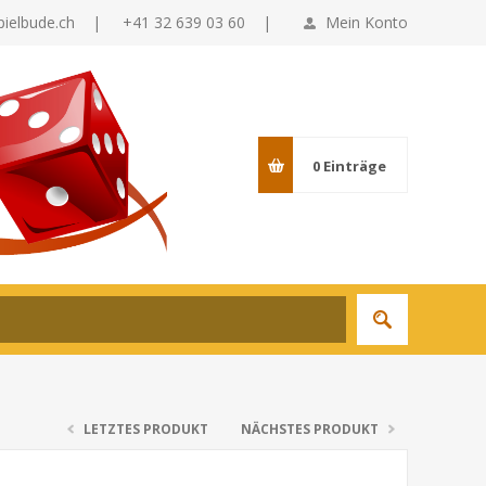
pielbude.ch
|
+41 32 639 03 60 |
Mein Konto
0
Einträge
LETZTES PRODUKT
NÄCHSTES PRODUKT