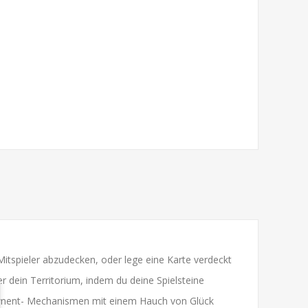
r Mitspieler abzudecken, oder lege eine Karte verdeckt
r dein Territorium, indem du deine Spielsteine
agement- Mechanismen mit einem Hauch von Glück