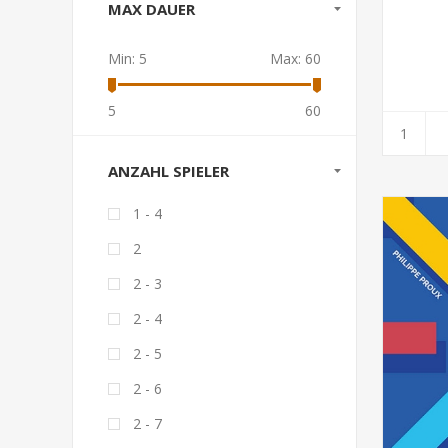
MAX DAUER
Min:
5
Max:
60
5
60
ANZAHL SPIELER
1 - 4
2
2 - 3
2 - 4
2 - 5
2 - 6
2 - 7