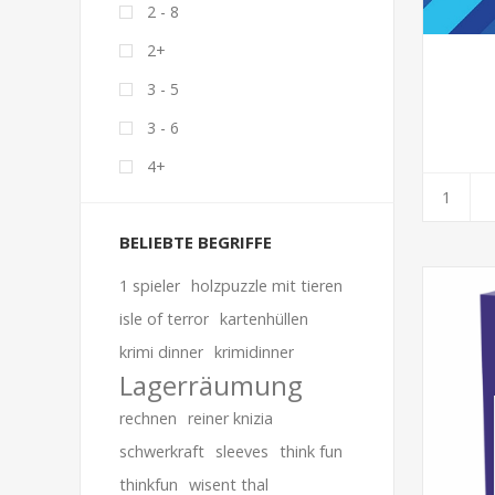
2 - 8
2+
3 - 5
3 - 6
4+
BELIEBTE BEGRIFFE
1 spieler
holzpuzzle mit tieren
isle of terror
kartenhüllen
krimi dinner
krimidinner
Lagerräumung
rechnen
reiner knizia
schwerkraft
sleeves
think fun
thinkfun
wisent thal