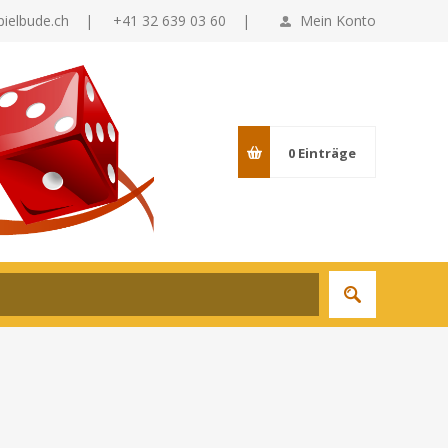
pielbude.ch
|
+41 32 639 03 60 |
Mein Konto
0
Einträge