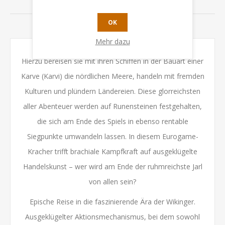
BEWERTUNGEN
OK
KONTAKTIEREN SIE UNS
Mehr dazu
Hierzu bereisen sie mit ihren Schiffen in der Bauart einer
Karve (Karvi) die nördlichen Meere, handeln mit fremden
Kulturen und plündern Ländereien. Diese glorreichsten
aller Abenteuer werden auf Runensteinen festgehalten,
die sich am Ende des Spiels in ebenso rentable
Siegpunkte umwandeln lassen. In diesem Eurogame-
Kracher trifft brachiale Kampfkraft auf ausgeklügelte
Handelskunst – wer wird am Ende der ruhmreichste Jarl
von allen sein?
Epische Reise in die faszinierende Ära der Wikinger.
Ausgeklügelter Aktionsmechanismus, bei dem sowohl