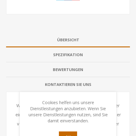
ÜBERSICHT
SPEZIFIKATION
BEWERTUNGEN
KONTAKTIEREN SIE UNS
Cookies helfen uns unsere
Wenn eine Bestellung erledigt wird, erhält der Spieler
Dienstleistungen anzubieten. Wenn Sie
unsere Dienstleistungen nutzen, sind Sie
einen Beliebtheitsmarker, dessen Wert der Anzahl der
damit einverstanden.
verwendeten Zutaten entspricht. Beliebtheitsmarker
helfen auch, den Imbisswagen aufzuwerten.