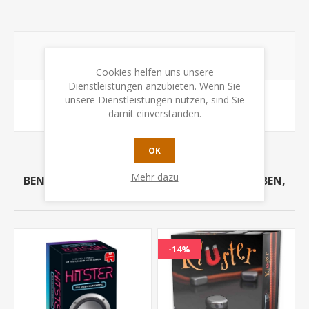
BELIEBTE BEGRIFFE
Cookies helfen uns unsere
Dienstleistungen anzubieten. Wenn Sie
unsere Dienstleistungen nutzen, sind Sie
L.A.M.A nimm's lässiger
(1)
damit einverstanden.
OK
Mehr dazu
BENUTZER, DIE DIESEN ARTIKEL GEKAUFT HABEN,
HABEN AUCH GEKAUFT
-14%