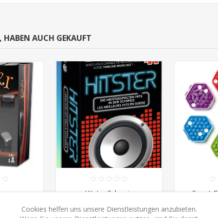
N, HABEN AUCH GEKAUFT
r
Hitster Schweiz
Smart G
Cookies helfen uns unsere Dienstleistungen anzubieten.
CHF 29.90
CHF 7
HF 28.50