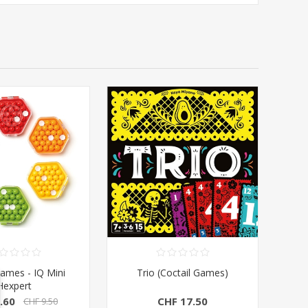
ames - IQ Mini
Trio (Coctail Games)
Hexpert
.60
CHF 17.50
CHF 9.50