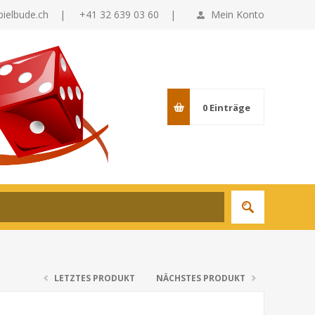
pielbude.ch
|
+41 32 639 03 60 |
Mein Konto
0
Einträge
LETZTES PRODUKT
NÄCHSTES PRODUKT