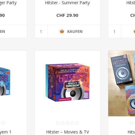
ger Party
Hitster - Summer Party
Hits
90
CHF 29.90
C
FEN
KAUFEN
yern 1
Hitster – Movies & TV
Hit