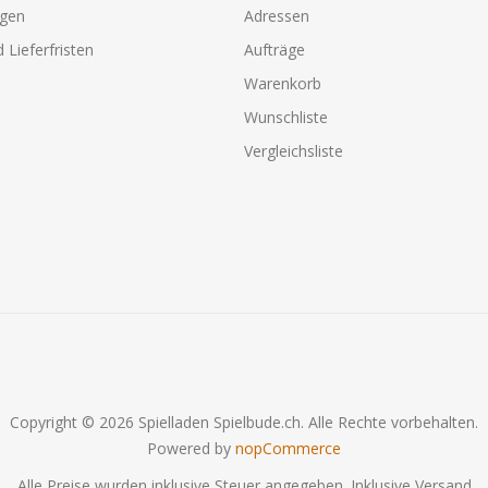
agen
Adressen
 Lieferfristen
Aufträge
Warenkorb
Wunschliste
Vergleichsliste
Copyright © 2026 Spielladen Spielbude.ch. Alle Rechte vorbehalten.
Powered by
nopCommerce
Alle Preise wurden inklusive Steuer angegeben. Inklusive
Versand