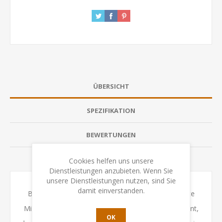
ÜBERSICHT
SPEZIFIKATION
BEWERTUNGEN
KONTAKTIEREN SIE UNS
Cookies helfen uns unsere
Dienstleistungen anzubieten. Wenn Sie
unsere Dienstleistungen nutzen, sind Sie
damit einverstanden.
Bei diesem spielerischen Experiment heißt es ernste
Miene zum lustigen Spiel! Sobald das Tonsignal ertönt,
OK