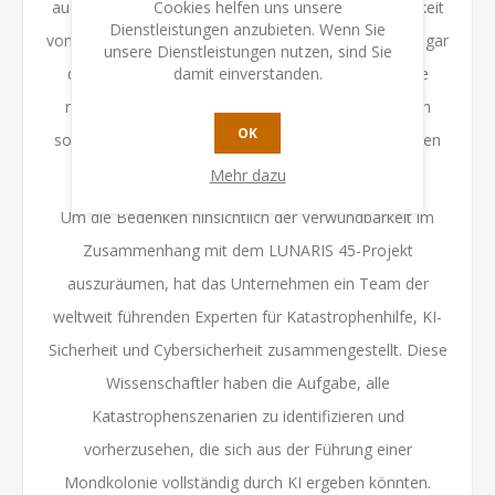
auch Bedenken. Einige fragen sich, ob die Abhängigkeit
Cookies helfen uns unsere
Dienstleistungen anzubieten. Wenn Sie
von KI die Kolonie anfällig für Fehlfunktionen oder sogar
unsere Dienstleistungen nutzen, sind Sie
die Übernahme durch abtrünnige KI macht. Andere
damit einverstanden.
machen sich Sorgen über die Auswirkungen, die ein
OK
solches Projekt auf die Zukunft der Menschheit haben
könnte.
Mehr dazu
Um die Bedenken hinsichtlich der Verwundbarkeit im
Zusammenhang mit dem LUNARIS 45-Projekt
auszuräumen, hat das Unternehmen ein Team der
weltweit führenden Experten für Katastrophenhilfe, KI-
Sicherheit und Cybersicherheit zusammengestellt. Diese
Wissenschaftler haben die Aufgabe, alle
Katastrophenszenarien zu identifizieren und
vorherzusehen, die sich aus der Führung einer
Mondkolonie vollständig durch KI ergeben könnten.