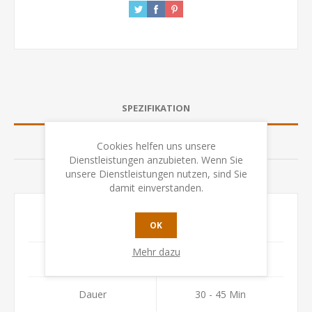
SPEZIFIKATION
BEWERTUNGEN
Cookies helfen uns unsere
Dienstleistungen anzubieten. Wenn Sie
unsere Dienstleistungen nutzen, sind Sie
KONTAKTIEREN SIE UNS
damit einverstanden.
Alter
ab 6 Jahren
OK
Mehr dazu
Anzahl Spieler
2 - 6
Dauer
30 - 45 Min