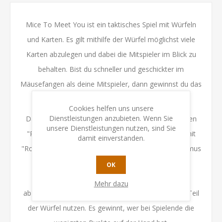
Mice To Meet You ist ein taktisches Spiel mit Würfeln
und Karten. Es gilt mithilfe der Würfel möglichst viele
Karten abzulegen und dabei die Mitspieler im Blick zu
behalten. Bist du schneller und geschickter im
Mäusefangen als deine Mitspieler, dann gewinnst du das
Spiel!
Cookies helfen uns unsere
Dienstleistungen anzubieten. Wenn Sie
Das Besondere des Spiels ist, dass es den bekannten
unsere Dienstleistungen nutzen, sind Sie
"Roll & Write" - Mechanismus variiert und daraus mit
damit einverstanden.
"Roll & Discard" einen neuen, innovativen Mechanismus
macht: Der aktive Spieler würfelt und kann sein
OK
Würfelergebnis nutzen, um eine (Mäuse-) Karte
Mehr dazu
abzulegen. Die passiven Spieler können auch einen Teil
der Würfel nutzen. Es gewinnt, wer bei Spielende die