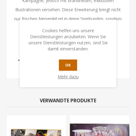
Kampagne, jedoch mit brandneuen, exklusiven
Illustrationen versehen. Diese Erweiterung bringt nicht
nur frischen Nervenkitzel in deine Spielrunden, sondern
auch endlose Wiederspielbarkeit, indem sie neue
Cookies helfen uns unsere
Dienstleistungen anzubieten. Wenn Sie
strategische Tiefe und Taktiken ermöglicht.
unsere Dienstleistungen nutzen, sind Sie
damit einverstanden.
Spielinhalt
10 einzigartige Promokarten mit exklusiven
OK
Illustrationen
Mehr dazu
VERWANDTE PRODUKTE