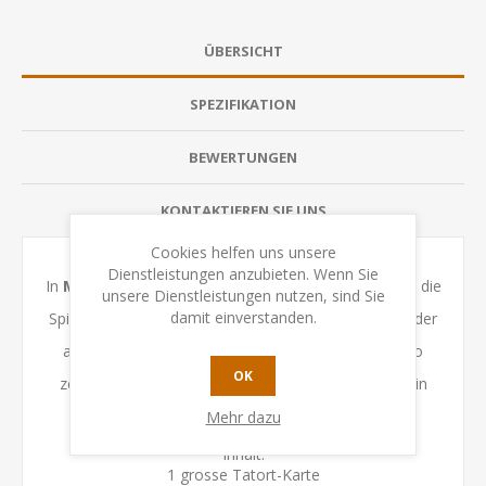
ÜBERSICHT
SPEZIFIKATION
BEWERTUNGEN
KONTAKTIEREN SIE UNS
Cookies helfen uns unsere
Dienstleistungen anzubieten. Wenn Sie
In
MiniCrimes – Tödlicher Ölwechsel
untersuchen die
unsere Dienstleistungen nutzen, sind Sie
damit einverstanden.
Spielenden den Tod des Mechanikers Guido Foschi, der
an einem scheinbar friedlichen Tag von einem Auto
OK
zerquetscht wurde, welches er gerade reparierte. Ein
tragischer Unfall?
Mehr dazu
Inhalt:
1 grosse Tatort-Karte