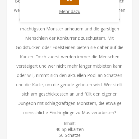
Bei Monster Inn werden in jeder Runde unterschiedlich
wertvolle Kreaturenkarten mit Monstern und Menschen
Mehr dazu
aufgedeckt. Die Spielenden wollen natürlich nur die
mächtigsten Monster anheuern und die garstigen
Menschlein der Konkurrenz zuschustern. Mit
Goldstücken oder Edelsteinen bieten sie daher auf die
Karten. Doch zuerst werden immer die Menschen
versteigert und wer nicht mehr länger mitbieten kann
oder will, nimmt sich den aktuellen Pool an Schätzen
und die Karte, um die gerade geboten wird. Wer stellt
sich am geschicktesten an und füllt den eigenen
Dungeon mit schlagkräftigen Monstern, die etwaige
menschliche Eindringlinge zu Mus verarbeiten?
Inhalt:
40 Spielkarten
50 Schätze