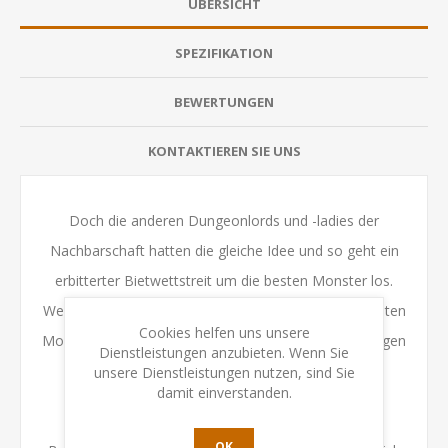
ÜBERSICHT
SPEZIFIKATION
BEWERTUNGEN
KONTAKTIEREN SIE UNS
Doch die anderen Dungeonlords und -ladies der
Nachbarschaft hatten die gleiche Idee und so geht ein
erbitterter Bietwettstreit um die besten Monster los.
Wer nicht aufpasst, bekommt nicht nur die schwächsten
Cookies helfen uns unsere
Monster ab, sondern vielleicht sogar einen der garstigen
Dienstleistungen anzubieten. Wenn Sie
Menschen, die in der Taverne herumlungern.
unsere Dienstleistungen nutzen, sind Sie
damit einverstanden.
OK