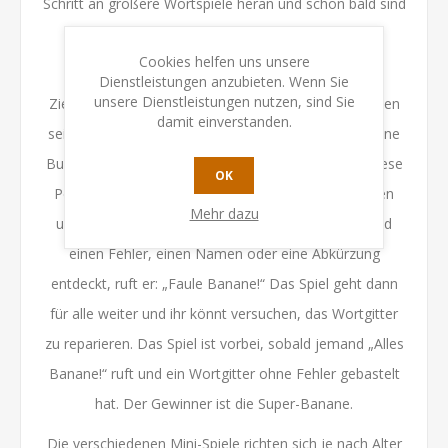
Schritt an größere Wortspiele heran und schon bald sind
eure Kinder bereit für die große BANANAGRAMS-
Cookies helfen uns unsere
Erfahrung.
Dienstleistungen anzubieten. Wenn Sie
unsere Dienstleistungen nutzen, sind Sie
Ziel des Spiels ist es, als Erster ein Wortgitter aus allen
damit einverstanden.
seinen Buchstaben zu bilden. Sobald jemand alle seine
Buchstaben zu einem Wortgitter verbaut hat, ruft diese
OK
Person: „Alles Banane!“. Das Spiel wird unterbrochen
Mehr dazu
und die anderen prüfen das Wortgitter. Falls jemand
einen Fehler, einen Namen oder eine Abkürzung
entdeckt, ruft er: „Faule Banane!“ Das Spiel geht dann
für alle weiter und ihr könnt versuchen, das Wortgitter
zu reparieren. Das Spiel ist vorbei, sobald jemand „Alles
Banane!“ ruft und ein Wortgitter ohne Fehler gebastelt
hat. Der Gewinner ist die Super-Banane.
Die verschiedenen Mini-Spiele richten sich je nach Alter