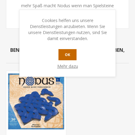
mehr Spaß macht Nodus wenn man Spielsteine
unterschiedlicher Farbe kombiniert.
Cookies helfen uns unsere
Dienstleistungen anzubieten. Wenn Sie
unsere Dienstleistungen nutzen, sind Sie
damit einverstanden.
BENUTZER, DIE DIESEN ARTIKEL GEKAUFT HABEN,
OK
HABEN AUCH GEKAUFT
Mehr dazu